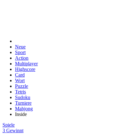
Neue
Sport
Action
Multiplayer
Highscore
Card
Wort
Puzzle
Tetris
Sudoku
Turniere
Mahjong
Inside
Spiele
3 Gewinnt