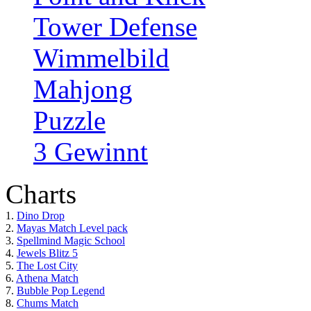
Tower Defense
Wimmelbild
Mahjong
Puzzle
3 Gewinnt
Charts
1.
Dino Drop
2.
Mayas Match Level pack
3.
Spellmind Magic School
4.
Jewels Blitz 5
5.
The Lost City
6.
Athena Match
7.
Bubble Pop Legend
8.
Chums Match