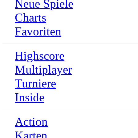
Neue Spiele
Charts
Favoriten
Highscore
Multiplayer
Turniere
Inside
Action
Karten