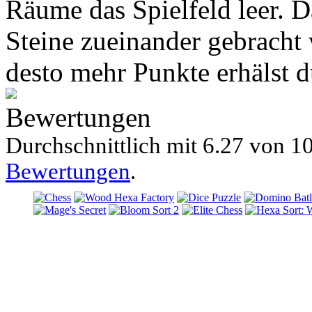
Räume das Spielfeld leer. 
Steine zueinander gebracht 
desto mehr Punkte erhälst d
Bewertungen
Durchschnittlich mit
6.27 von
10
Bewertungen
.