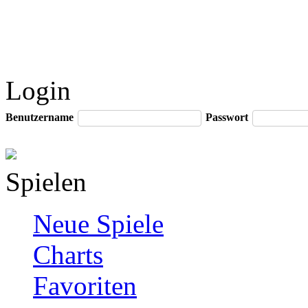
Login
Benutzername
Passwort
Spielen
Neue Spiele
Charts
Favoriten