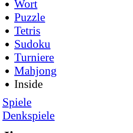
Wort
Puzzle
Tetris
Sudoku
Turniere
Mahjong
Inside
Spiele
Denkspiele