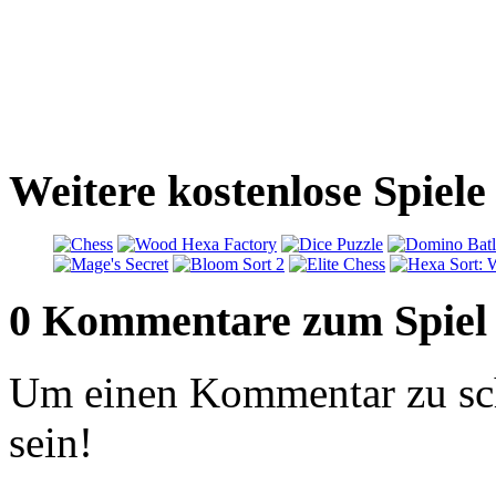
Weitere kostenlose Spiele
0 Kommentare zum Spiel
Um einen Kommentar zu sch
sein!