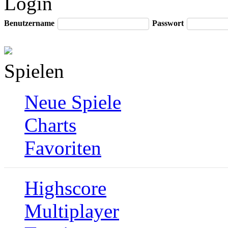
Login
Benutzername
Passwort
Spielen
Neue Spiele
Charts
Favoriten
Highscore
Multiplayer