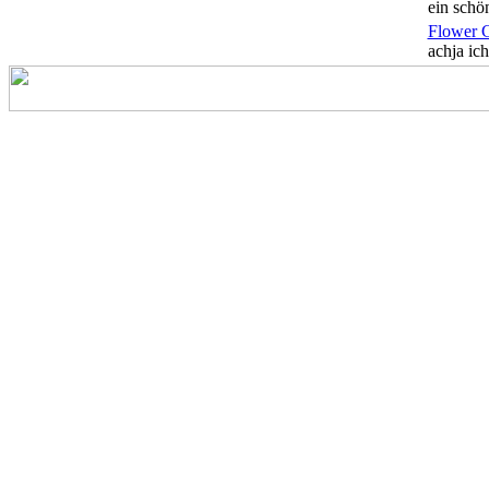
ein schön
Flower 
achja ich