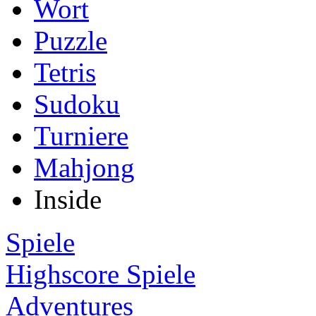
Wort
Puzzle
Tetris
Sudoku
Turniere
Mahjong
Inside
Spiele
Highscore Spiele
Adventures