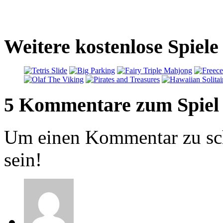
Weitere kostenlose Spiele
5 Kommentare zum Spiel
Um einen Kommentar zu sch
sein!