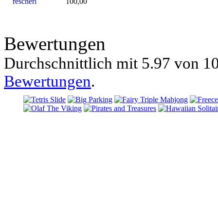
rescherl
100,00
Bewertungen
Durchschnittlich mit
5.97 von
10
Bewertungen
.