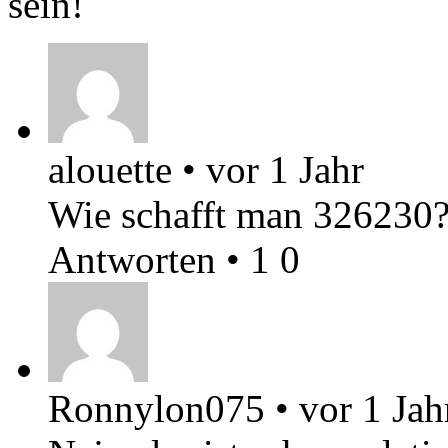
sein!
alouette
•
vor 1 Jahr
Wie schafft man 326230? 
Antworten
•
1
0
Ronnylon075
•
vor 1 Jah