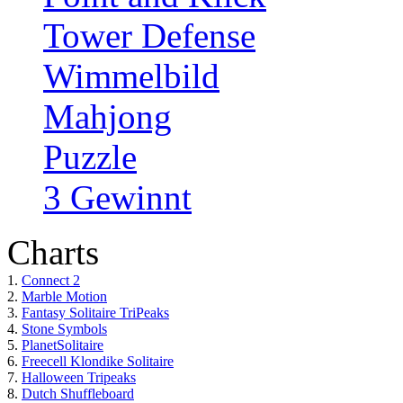
Tower Defense
Wimmelbild
Mahjong
Puzzle
3 Gewinnt
Charts
1.
Connect 2
2.
Marble Motion
3.
Fantasy Solitaire TriPeaks
4.
Stone Symbols
5.
PlanetSolitaire
6.
Freecell Klondike Solitaire
7.
Halloween Tripeaks
8.
Dutch Shuffleboard