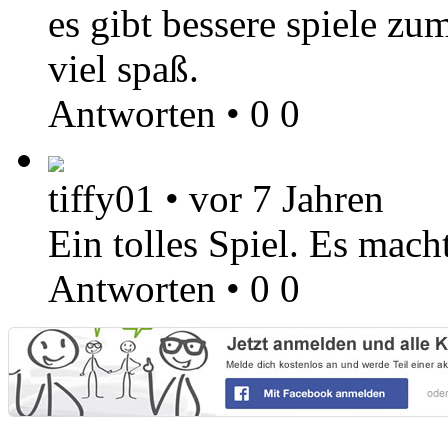
es gibt bessere spiele zu
viel spaß.
Antworten
•
0
0
tiffy01
•
vor 7 Jahren
Ein tolles Spiel. Es mach
Antworten
•
0
0