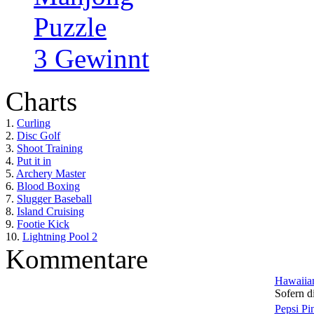
Puzzle
3 Gewinnt
Charts
1.
Curling
2.
Disc Golf
3.
Shoot Training
4.
Put it in
5.
Archery Master
6.
Blood Boxing
7.
Slugger Baseball
8.
Island Cruising
9.
Footie Kick
10.
Lightning Pool 2
Kommentare
Hawaiian
Sofern di
Pepsi Pi