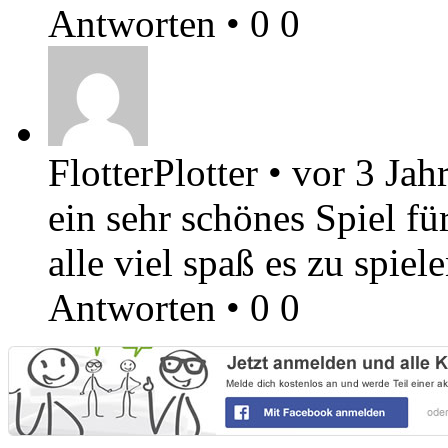
Antworten
•
0
0
FlotterPlotter
•
vor 3 Jah
ein sehr schönes Spiel f
alle viel spaß es zu spiel
Antworten
•
0
0