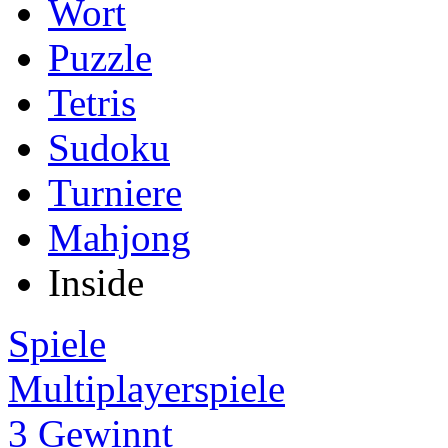
Wort
Puzzle
Tetris
Sudoku
Turniere
Mahjong
Inside
Spiele
Multiplayerspiele
3 Gewinnt