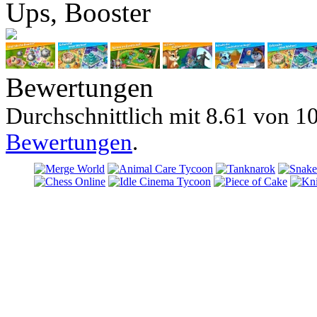
Ups, Booster
Bewertungen
Durchschnittlich mit
8.61 von
10
Bewertungen
.