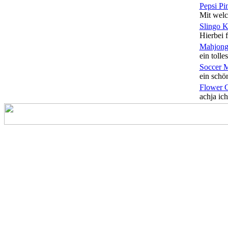
Pepsi Pi
Mit welc
Slingo 
Hierbei f
Mahjong
ein tolles
Soccer 
ein schön
Flower 
achja ich