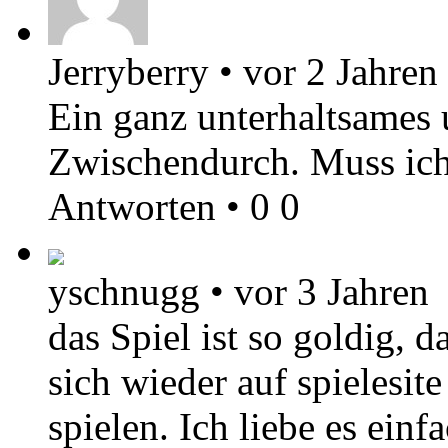
Jerryberry
•
vor 2 Jahren
Ein ganz unterhaltsames 
Zwischendurch. Muss ich 
Antworten
•
0
0
yschnugg
•
vor 3 Jahren
das Spiel ist so goldig, 
sich wieder auf spielesit
spielen. Ich liebe es einfa