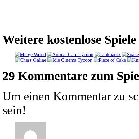
Weitere kostenlose Spiel
29 Kommentare zum Spie
Um einen Kommentar zu sch
sein!