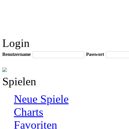
Login
Benutzername
Passwort
Spielen
Neue Spiele
Charts
Favoriten