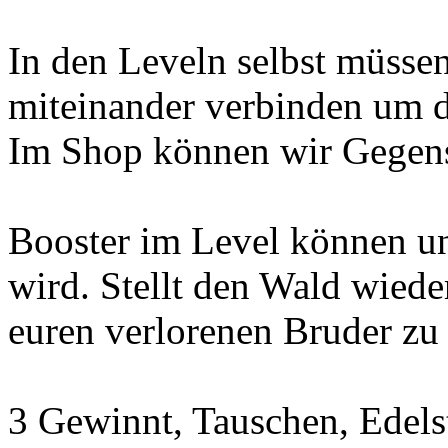
In den Leveln selbst müsse
miteinander verbinden um d
Im Shop können wir Gegens
Booster im Level können u
wird. Stellt den Wald wied
euren verlorenen Bruder zu
3 Gewinnt, Tauschen, Edels