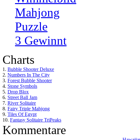
Mahjong
Puzzle
3 Gewinnt
Charts
1.
Bubble Shooter Deluxe
2.
Numbers In The City
3.
Forest Bubble Shooter
4.
Stone Symbols
5.
Drop Blox
6.
Street Ball Jam
7.
River Solitaire
8.
Fairy Triple Mahjong
9.
Tiles Of Egypt
10.
Fantasy Solitaire TriPeaks
Kommentare
Hawaiian