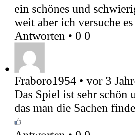
ein schönes und schwieri
weit aber ich versuche e
Antworten
•
0
0
Fraboro1954
•
vor 3 Jah
Das Spiel ist sehr schön
das man die Sachen find
Antworten
•
0
0