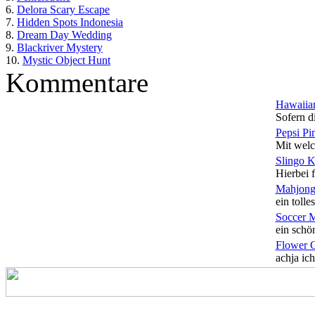
6.
Delora Scary Escape
7.
Hidden Spots Indonesia
8.
Dream Day Wedding
9.
Blackriver Mystery
10.
Mystic Object Hunt
Kommentare
Hawaiian
Sofern di
Pepsi Pi
Mit welc
Slingo 
Hierbei f
Mahjong
ein tolles
Soccer 
ein schön
Flower 
achja ich