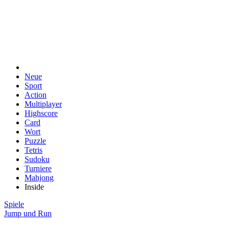
Neue
Sport
Action
Multiplayer
Highscore
Card
Wort
Puzzle
Tetris
Sudoku
Turniere
Mahjong
Inside
Spiele
Jump und Run