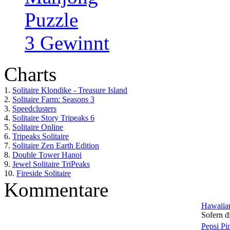
Puzzle
3 Gewinnt
Charts
1.
Solitaire Klondike - Treasure Island
2.
Solitaire Farm: Seasons 3
3.
Speedclusters
4.
Solitaire Story Tripeaks 6
5.
Solitaire Online
6.
Tripeaks Solitaire
7.
Solitaire Zen Earth Edition
8.
Double Tower Hanoi
9.
Jewel Solitaire TriPeaks
10.
Fireside Solitaire
Kommentare
Hawaiian
Sofern di
Pepsi Pi