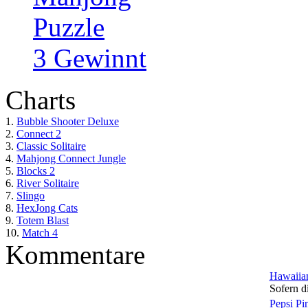
Puzzle
3 Gewinnt
Charts
1.
Bubble Shooter Deluxe
2.
Connect 2
3.
Classic Solitaire
4.
Mahjong Connect Jungle
5.
Blocks 2
6.
River Solitaire
7.
Slingo
8.
HexJong Cats
9.
Totem Blast
10.
Match 4
Kommentare
Hawaiian
Sofern di
Pepsi Pi