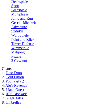
Denkspiele
Sport
Brettspiele
Multiplayer
Jump and Run
Geschicklichkeit
Adventure
Sudoku
Wort Spiele
Point and Klick
Tower Defense
Wimmelbild
Mahjong
Puzzle
3 Gewinnt
Charts
1.
Dino Drop
2.
Cold Fusion
3.
Pool Party 2
4.
Alu's Revenge
5.
Island Quest
6.
RPS Blockade
7.
Sugar Tales
8.
Umbrellas