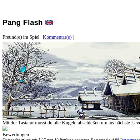
Pang Flash
Freund(e) im Spiel
|
Kommentar(e)
|
Mit der Tastatur musst du alle Kugeln abschießen um ins nächste Leve
Bewertungen
Durchschnittlich mit
5.27 von
10 Punkten bewertet. Basierend auf
88
Bewertung