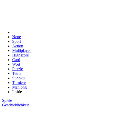
Neue
Sport
Action
Multiplayer
Highscore
Card
Wort
Puzzle
Tetris
Sudoku
Turniere
Mahjong
Inside
Spiele
Geschicklichkeit