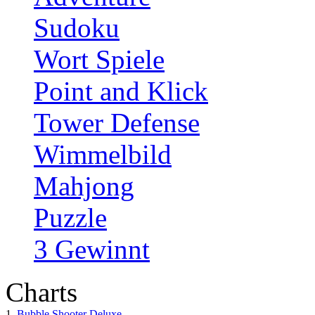
Sudoku
Wort Spiele
Point and Klick
Tower Defense
Wimmelbild
Mahjong
Puzzle
3 Gewinnt
Charts
1.
Bubble Shooter Deluxe