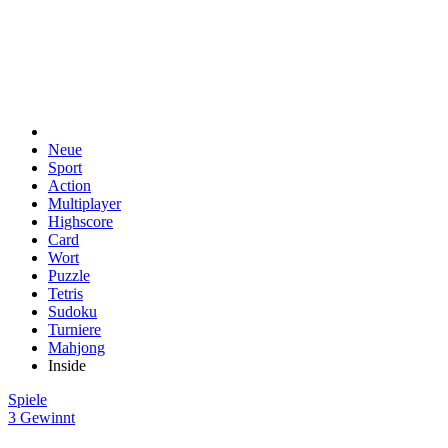
Neue
Sport
Action
Multiplayer
Highscore
Card
Wort
Puzzle
Tetris
Sudoku
Turniere
Mahjong
Inside
Spiele
3 Gewinnt