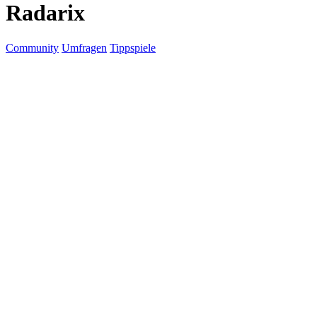
Radarix
Community
Umfragen
Tippspiele