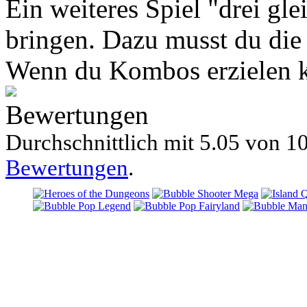
Ein weiteres Spiel "drei gle
bringen. Dazu musst du die
Wenn du Kombos erzielen k
Bewertungen
Durchschnittlich mit
5.05 von
10
Bewertungen
.