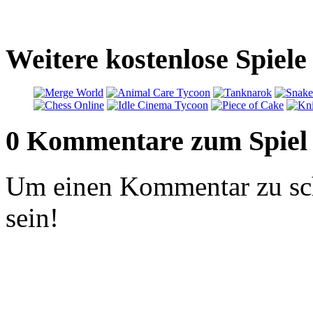
Weitere kostenlose Spiel
0 Kommentare zum Spiel
Um einen Kommentar zu sch
sein!