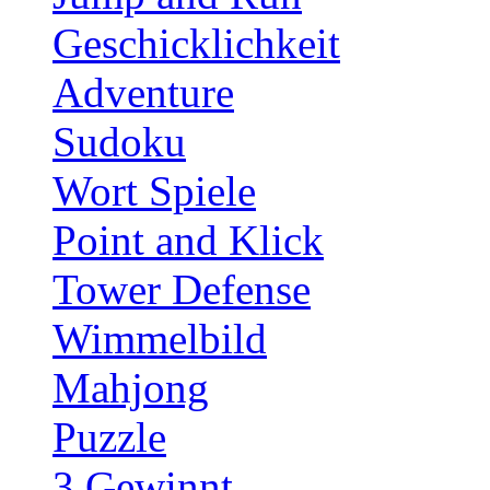
Geschicklichkeit
Adventure
Sudoku
Wort Spiele
Point and Klick
Tower Defense
Wimmelbild
Mahjong
Puzzle
3 Gewinnt