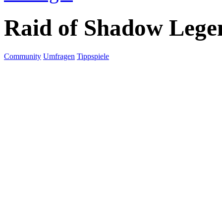
Raid of Shadow Lege
Community
Umfragen
Tippspiele