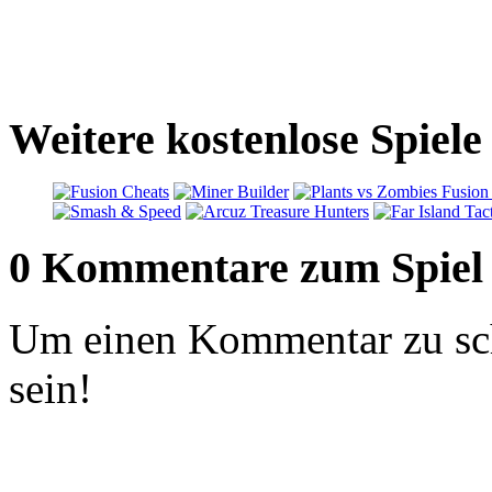
Weitere kostenlose Spiel
0 Kommentare zum Spiel
Um einen Kommentar zu sch
sein!