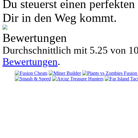
Du steuerst einen perfekten
Dir in den Weg kommt.
Bewertungen
Durchschnittlich mit
5.25 von
10
Bewertungen
.