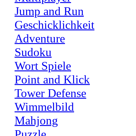
Jump and Run
Geschicklichkeit
Adventure
Sudoku
Wort Spiele
Point and Klick
Tower Defense
Wimmelbild
Mahjong
Puzzle