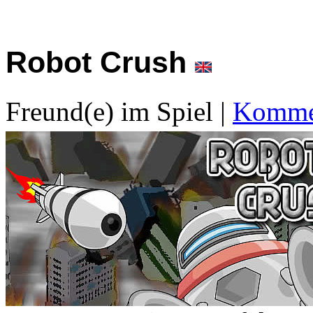
Robot Crush
Freund(e) im Spiel
|
Kommen