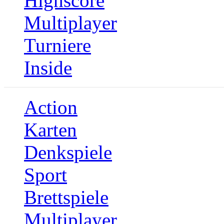
Highscore
Multiplayer
Turniere
Inside
Action
Karten
Denkspiele
Sport
Brettspiele
Multiplayer