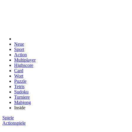
Neue
Sport
Action
Multiplayer
Highscore
Card
Wort
Puzzle
Tetris
Sudoku
Turniere
Mahjong
Inside
Spiele
Actionspiele