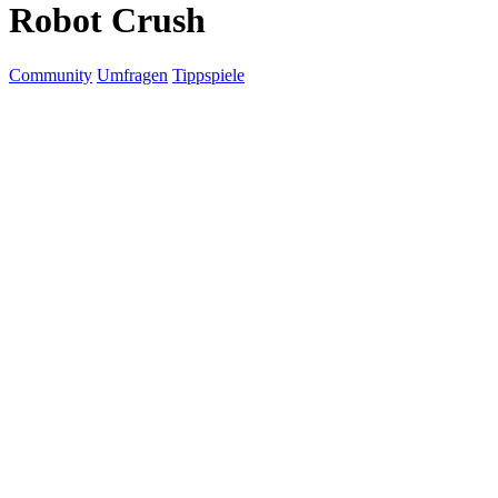
Robot Crush
Community
Umfragen
Tippspiele