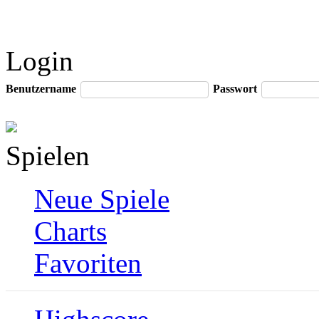
Login
Benutzername
Passwort
Spielen
Neue Spiele
Charts
Favoriten