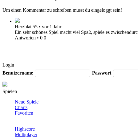
Um einen Kommentar zu schreiben musst du eingeloggt sein!
Herzblatt55
•
vor 1 Jahr
Ein sehr schönes Spiel macht viel Spaß, spiele es zwischendur
Antworten
•
0
0
Login
Benutzername
Passwort
Spielen
Neue Spiele
Charts
Favoriten
Highscore
Multiplayer