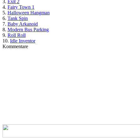
3.
Exit 2
4.
Fairy Town 1
5.
Halloween Hangman
6.
Tank Spin
7.
Baby Arkanoid
8.
Modern Bus Parking
9.
Roll Roll
10.
Idle Inventor
Kommentare