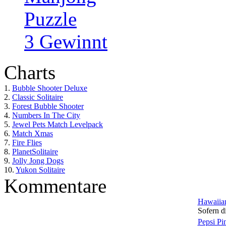
Puzzle
3 Gewinnt
Charts
1.
Bubble Shooter Deluxe
2.
Classic Solitaire
3.
Forest Bubble Shooter
4.
Numbers In The City
5.
Jewel Pets Match Levelpack
6.
Match Xmas
7.
Fire Flies
8.
PlanetSolitaire
9.
Jolly Jong Dogs
10.
Yukon Solitaire
Kommentare
Hawaiian
Sofern di
Pepsi Pi