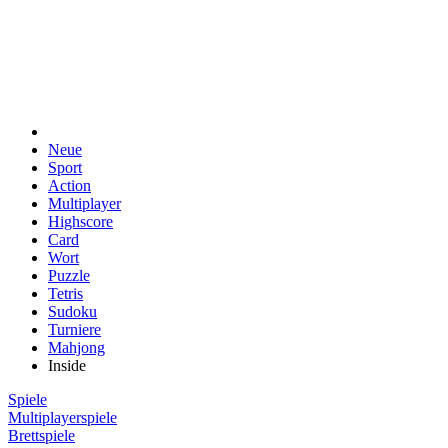
Neue
Sport
Action
Multiplayer
Highscore
Card
Wort
Puzzle
Tetris
Sudoku
Turniere
Mahjong
Inside
Spiele
Multiplayerspiele
Brettspiele