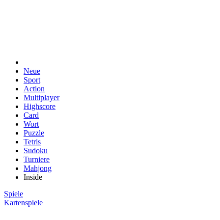
Neue
Sport
Action
Multiplayer
Highscore
Card
Wort
Puzzle
Tetris
Sudoku
Turniere
Mahjong
Inside
Spiele
Kartenspiele