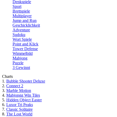
Denkspiele
Sport
Brettspiele
Multiplayer
Jump and Run
Geschicklichkeit
Adventure
Sudoku
Wort Spiele
Point and Klick
Tower Defense
Wimmelbild
Mahjong
Puzzle
3 Gewinnt
Charts
1.
Bubble Shooter Deluxe
2.
Connect 2
3.
Marble Motion
4.
Mahjongg Win Tiles
5.
Hidden Object Easter
6.
Luxor Tri Peaks
7.
Classic Solitaire
8.
The Lost World