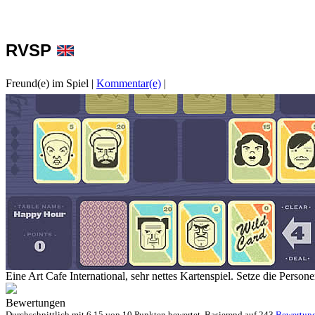
RVSP
Freund(e) im Spiel
|
Kommentar(e)
|
Eine Art Cafe International, sehr nettes Kartenspiel. Setze die Perso
Bewertungen
Durchschnittlich mit
6.15 von
10 Punkten bewertet. Basierend auf
243
Bewertun