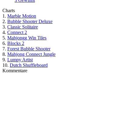
3 Gewinnt
Charts
1.
Marble Motion
2.
Bubble Shooter Deluxe
3.
Classic Solitaire
4.
Connect 2
5.
Mahjongg Win Tiles
6.
Blocks 2
7.
Forest Bubble Shooter
8.
Mahjong Connect Jungle
9.
Lumpy Artist
10.
Dutch Shuffleboard
Kommentare