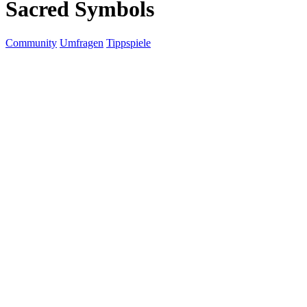
Sacred Symbols
Community
Umfragen
Tippspiele