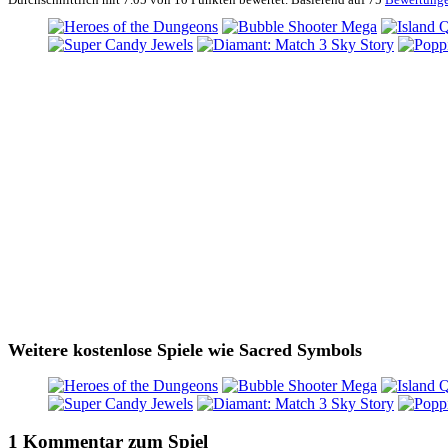
Weitere kostenlose Spiele wie Sacred Symbols
1 Kommentar zum Spiel