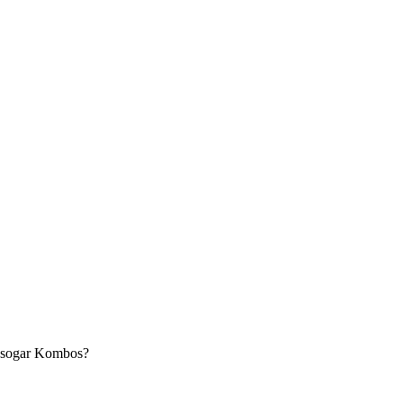
ir sogar Kombos?