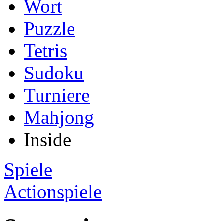
Wort
Puzzle
Tetris
Sudoku
Turniere
Mahjong
Inside
Spiele
Actionspiele