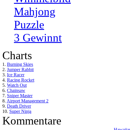
Mahjong
Puzzle
3 Gewinnt
Charts
1.
Burning Skies
2.
Jumper Rabbit
3.
Ice Racer
4.
Racing Rocket
5.
Watch Out
6.
Chainsaw
7.
Sniper Master
8.
Airport Management 2
9.
Death Driver
10.
Super Ninja
Kommentare
Hawaiian