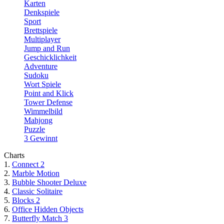
Karten
Denkspiele
Sport
Brettspiele
Multiplayer
Jump and Run
Geschicklichkeit
Adventure
Sudoku
Wort Spiele
Point and Klick
Tower Defense
Wimmelbild
Mahjong
Puzzle
3 Gewinnt
Charts
1.
Connect 2
2.
Marble Motion
3.
Bubble Shooter Deluxe
4.
Classic Solitaire
5.
Blocks 2
6.
Office Hidden Objects
7.
Butterfly Match 3