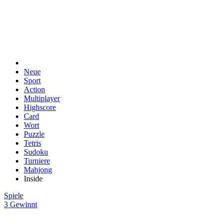
Neue
Sport
Action
Multiplayer
Highscore
Card
Wort
Puzzle
Tetris
Sudoku
Turniere
Mahjong
Inside
Spiele
3 Gewinnt