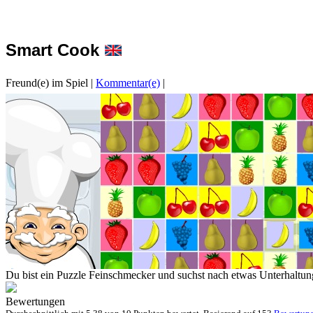
Smart Cook
Freund(e) im Spiel
|
Kommentar(e)
|
Du bist ein Puzzle Feinschmecker und suchst nach etwas Unterhaltun
Bewertungen