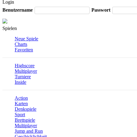
Login
Benutzername
Passwort
Spielen
Neue Spiele
Charts
Favoriten
Highscore
Multiplayer
Turniere
Inside
Action
Karten
Denkspiele
Sport
Brettspiele
Multiplayer
Jump and Run
Geschicklichkeit