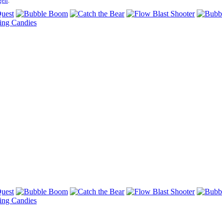
gen
.