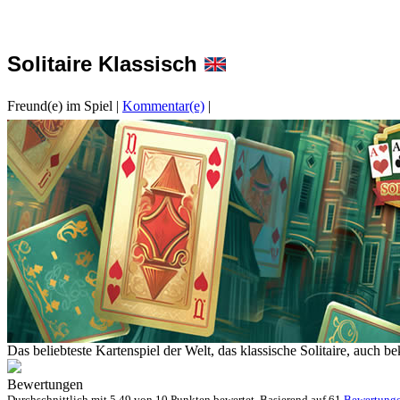
Solitaire Klassisch
Freund(e) im Spiel
|
Kommentar(e)
|
Das beliebteste Kartenspiel der Welt, das klassische Solitaire, auch be
Bewertungen
Durchschnittlich mit
5.49 von
10 Punkten bewertet. Basierend auf
61
Bewertung