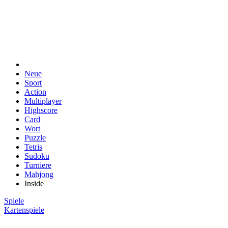
Neue
Sport
Action
Multiplayer
Highscore
Card
Wort
Puzzle
Tetris
Sudoku
Turniere
Mahjong
Inside
Spiele
Kartenspiele