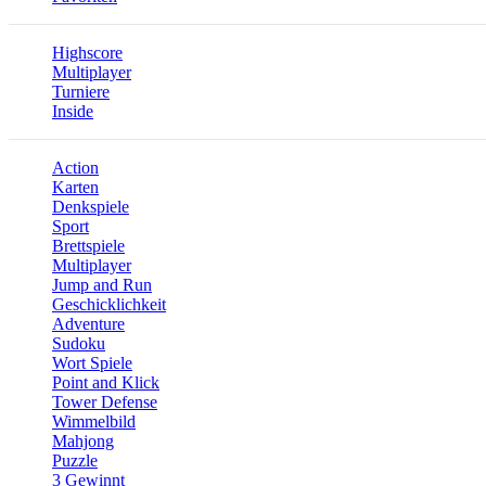
Highscore
Multiplayer
Turniere
Inside
Action
Karten
Denkspiele
Sport
Brettspiele
Multiplayer
Jump and Run
Geschicklichkeit
Adventure
Sudoku
Wort Spiele
Point and Klick
Tower Defense
Wimmelbild
Mahjong
Puzzle
3 Gewinnt