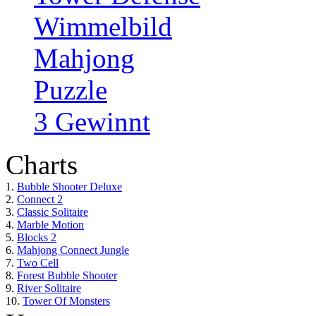
Wimmelbild
Mahjong
Puzzle
3 Gewinnt
Charts
1.
Bubble Shooter Deluxe
2.
Connect 2
3.
Classic Solitaire
4.
Marble Motion
5.
Blocks 2
6.
Mahjong Connect Jungle
7.
Two Cell
8.
Forest Bubble Shooter
9.
River Solitaire
10.
Tower Of Monsters