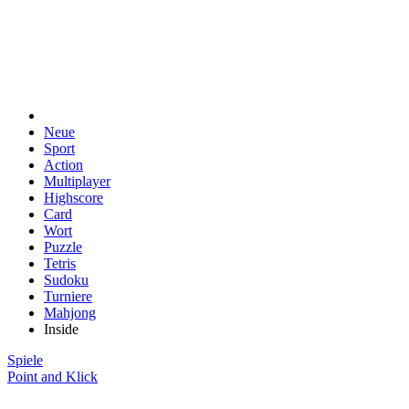
Neue
Sport
Action
Multiplayer
Highscore
Card
Wort
Puzzle
Tetris
Sudoku
Turniere
Mahjong
Inside
Spiele
Point and Klick