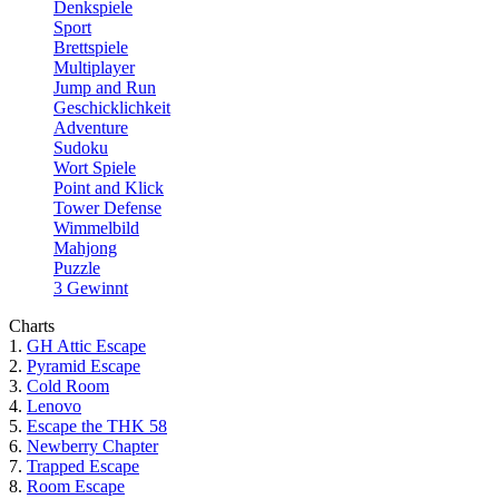
Denkspiele
Sport
Brettspiele
Multiplayer
Jump and Run
Geschicklichkeit
Adventure
Sudoku
Wort Spiele
Point and Klick
Tower Defense
Wimmelbild
Mahjong
Puzzle
3 Gewinnt
Charts
1.
GH Attic Escape
2.
Pyramid Escape
3.
Cold Room
4.
Lenovo
5.
Escape the THK 58
6.
Newberry Chapter
7.
Trapped Escape
8.
Room Escape