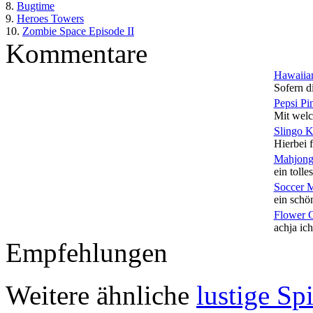
8.
Bugtime
9.
Heroes Towers
10.
Zombie Space Episode II
Kommentare
Hawaiian
Sofern di
Pepsi Pi
Mit welc
Slingo 
Hierbei f
Mahjong
ein tolles
Soccer 
ein schön
Flower 
achja ich
Empfehlungen
Weitere ähnliche
lustige Sp