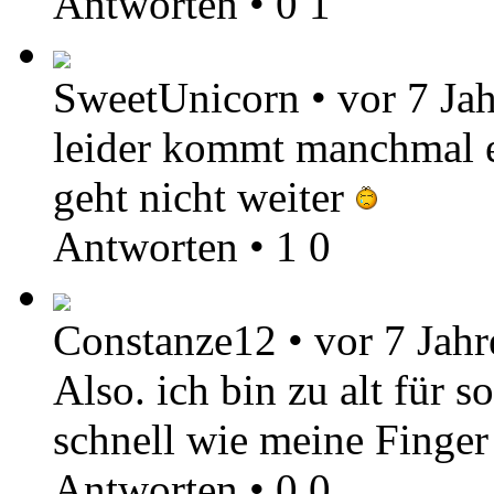
Antworten
•
0
1
SweetUnicorn
•
vor 7 Ja
leider kommt manchmal e
geht nicht weiter
Antworten
•
1
0
Constanze12
•
vor 7 Jahr
Also. ich bin zu alt für s
schnell wie meine Finge
Antworten
•
0
0