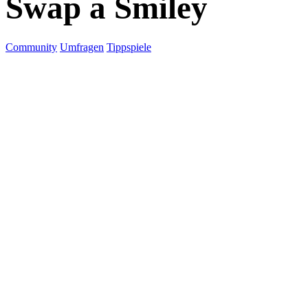
Swap a Smiley
Community
Umfragen
Tippspiele