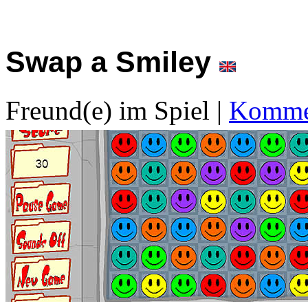
Swap a Smiley
Freund(e) im Spiel
|
Kommen