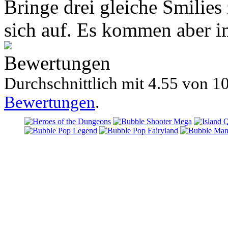
Bringe drei gleiche Smilies
sich auf. Es kommen aber i
Bewertungen
Durchschnittlich mit
4.55 von
10
Bewertungen
.