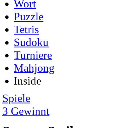
Wort
Puzzle
Tetris
Sudoku
Turniere
Mahjong
Inside
Spiele
3 Gewinnt