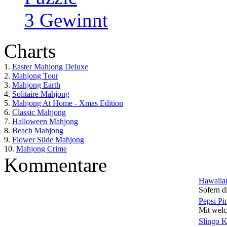
3 Gewinnt
Charts
1.
Easter Mahjong Deluxe
2.
Mahjong Tour
3.
Mahjong Earth
4.
Solitaire Mahjong
5.
Mahjong At Home - Xmas Edition
6.
Classic Mahjong
7.
Halloween Mahjong
8.
Beach Mahjong
9.
Flower Slide Mahjong
10.
Mahjong Crime
Kommentare
Hawaiian
Sofern di
Pepsi Pi
Mit welc
Slingo 