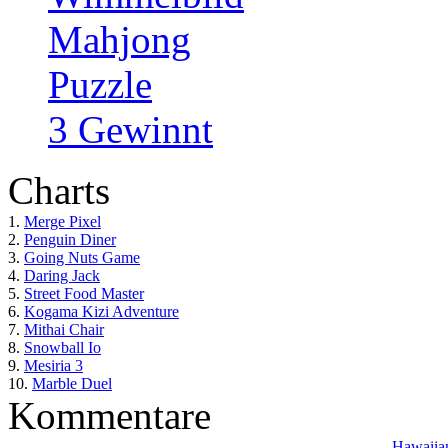
Mahjong
Puzzle
3 Gewinnt
Charts
1.
Merge Pixel
2.
Penguin Diner
3.
Going Nuts Game
4.
Daring Jack
5.
Street Food Master
6.
Kogama Kizi Adventure
7.
Mithai Chair
8.
Snowball Io
9.
Mesiria 3
10.
Marble Duel
Kommentare
Hawaiian