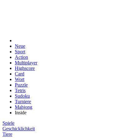
Neue
Sport
Action
Multiplayer
Highscore
Card
Wort
Puzzle
Tetris
Sudoku
Turniere
Mahjong
Inside
Spiele
Geschicklichkeit
Tiere