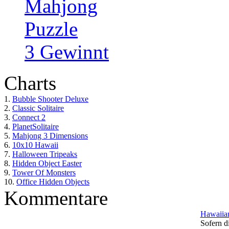
Mahjong
Puzzle
3 Gewinnt
Charts
1.
Bubble Shooter Deluxe
2.
Classic Solitaire
3.
Connect 2
4.
PlanetSolitaire
5.
Mahjong 3 Dimensions
6.
10x10 Hawaii
7.
Halloween Tripeaks
8.
Hidden Object Easter
9.
Tower Of Monsters
10.
Office Hidden Objects
Kommentare
Hawaiian
Sofern di