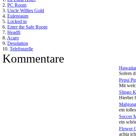
2.
PC Room
3.
Uncle Willies Gold
4.
Eulenraum
5.
Locked in
6.
Enter the Safe Room
7.
Headfi
8.
Acaro
9.
Desolation
10.
Telefonzelle
Kommentare
Hawaiian
Sofern di
Pepsi Pi
Mit welc
Slingo 
Hierbei f
Mahjong
ein tolles
Soccer 
ein schön
Flower 
achja ich