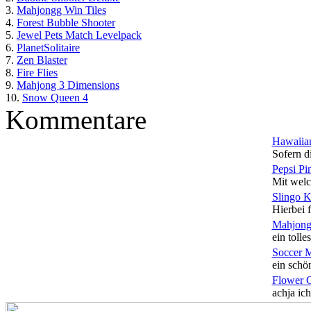
3.
Mahjongg Win Tiles
4.
Forest Bubble Shooter
5.
Jewel Pets Match Levelpack
6.
PlanetSolitaire
7.
Zen Blaster
8.
Fire Flies
9.
Mahjong 3 Dimensions
10.
Snow Queen 4
Kommentare
Hawaiian
Sofern di
Pepsi Pi
Mit welc
Slingo 
Hierbei f
Mahjong
ein tolles
Soccer 
ein schön
Flower 
achja ich