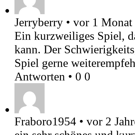
Jerryberry
•
vor 1 Monat
Ein kurzweiliges Spiel, 
kann. Der Schwierigkeits
Spiel gerne weiterempfeh
Antworten
•
0
0
Fraboro1954
•
vor 2 Jah
ein sehr schönes und kurz