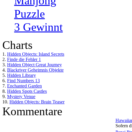
Mahjong
Puzzle
3 Gewinnt
Charts
1.
Hidden Objects: Island Secrets
2.
Finde die Fehler 1
3.
Hidden Object Great Journey
4.
Blackriver Geheimnis Objekte
5.
Hidden Library
6.
Find Numbers 13
7.
Enchanted Garden
8.
Hidden Spots Castles
9.
Mystery Venue
10.
Hidden Objects: Brain Teaser
Kommentare
Hawaiian
Sofern di