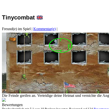
Tinycombat
Freund(e) im Spiel
|
Kommentar(e)
|
Die Feinde greifen an. Verteidige deine Heimat und vernichte die Ang
Bewertungen
Durchschnittlich mit
5.1 von
10 Punkten bewertet. Basierend auf
124
Bewertung