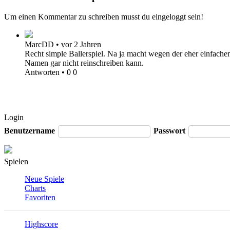
Um einen Kommentar zu schreiben musst du eingeloggt sein!
MarcDD
•
vor 2 Jahren
Recht simple Ballerspiel. Na ja macht wegen der eher einfache
Namen gar nicht reinschreiben kann.
Antworten
•
0
0
Login
Benutzername
Passwort
Spielen
Neue Spiele
Charts
Favoriten
Highscore