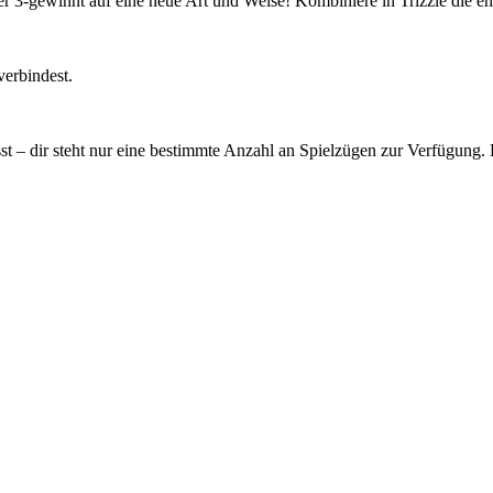
iker 3-gewinnt auf eine neue Art und Weise! Kombiniere in Trizzle die 
verbindest.
t – dir steht nur eine bestimmte Anzahl an Spielzügen zur Verfügung. Ha