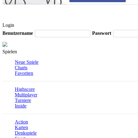
Login
Benutzername
Passwort
Spielen
Neue Spiele
Charts
Favoriten
Highscore
Multiplayer
Turniere
Inside
Action
Karten
Denkspiele