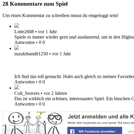
28 Kommentare zum Spiel
Um einen Kommentar zu schreiben musst du eingeloggt sein!
Lotte2608
•
vor 1 Jahr
Spiele es immer wieder gern und ausdauernd, um in den Highscor
Antworten
•
0
0
suzukibandit1250
•
vor 1 Jahr
Ich find das toll gemacht. Habs auch gleich zu meinen Favorite
Antworten
•
0
0
Colt_Seavers
•
vor 2 Jahren
Das ist wirklich ein schönes, interessantes Spiel. Ein bisschen
Antworten
•
0
0