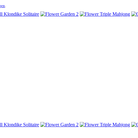
gen
.