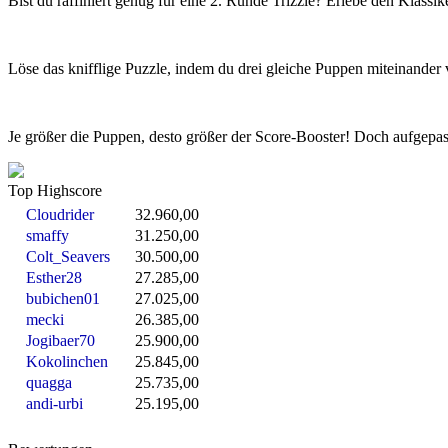
Bist du raffiniert genug für eine 2. Runde Trizzle? Erlebe den Klass
Löse das knifflige Puzzle, indem du drei gleiche Puppen miteinander 
Je größer die Puppen, desto größer der Score-Booster! Doch aufgepass
Top Highscore
Cloudrider
32.960,00
smaffy
31.250,00
Colt_Seavers
30.500,00
Esther28
27.285,00
bubichen01
27.025,00
mecki
26.385,00
Jogibaer70
25.900,00
Kokolinchen
25.845,00
quagga
25.735,00
andi-urbi
25.195,00