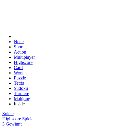
Neue
Sport
Action
Multiplayer
Highscore
Card
Wort
Puzzle
Tetris
Sudoku
Turniere
Mahjong
Inside
Spiele
Highscore Spiele
3 Gewinnt