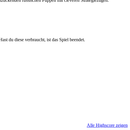
entzückenden russischen Puppen mit cleveren Strategiezügen.
st du diese verbraucht, ist das Spiel beendet.
Alle Highscore zeigen