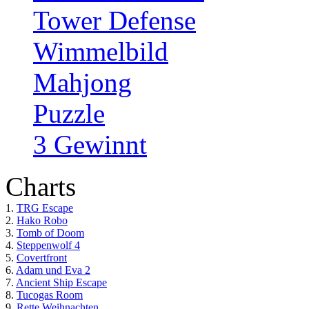
Tower Defense
Wimmelbild
Mahjong
Puzzle
3 Gewinnt
Charts
1.
TRG Escape
2.
Hako Robo
3.
Tomb of Doom
4.
Steppenwolf 4
5.
Covertfront
6.
Adam und Eva 2
7.
Ancient Ship Escape
8.
Tucogas Room
9.
Rette Weihnachten