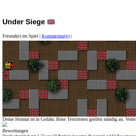
Under Siege
Freund(e) im Spiel
|
Kommentar(e)
|
Deine Heimat ist in Gefahr. Böse Terroristen greifen ständig an. Vert
Bewertungen
Durchschnittlich mit
5.22 von
10 Punkten bewertet. Basierend auf
63
Bewertung