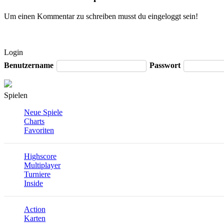
Um einen Kommentar zu schreiben musst du eingeloggt sein!
Login
Benutzername
Passwort
Spielen
Neue Spiele
Charts
Favoriten
Highscore
Multiplayer
Turniere
Inside
Action
Karten