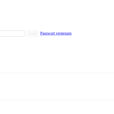
Passwort vergessen
Login