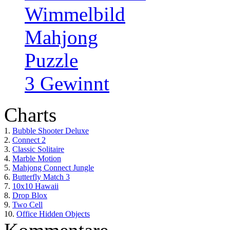
Wimmelbild
Mahjong
Puzzle
3 Gewinnt
Charts
1.
Bubble Shooter Deluxe
2.
Connect 2
3.
Classic Solitaire
4.
Marble Motion
5.
Mahjong Connect Jungle
6.
Butterfly Match 3
7.
10x10 Hawaii
8.
Drop Blox
9.
Two Cell
10.
Office Hidden Objects