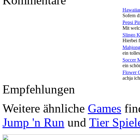
Kommentare
Hawaiian
Sofern di
Pepsi Pi
Mit welc
Slingo 
Hierbei f
Mahjong
ein tolles
Soccer 
ein schön
Flower 
achja ich
Empfehlungen
Weitere ähnliche
Games
fin
Jump 'n Run
und
Tier Spiel