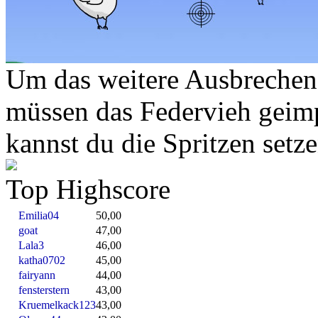
Um das weitere Ausbrechen 
müssen das Federvieh geim
kannst du die Spritzen setze
Top Highscore
Emilia04
50,00
goat
47,00
Lala3
46,00
katha0702
45,00
fairyann
44,00
fensterstern
43,00
Kruemelkack123
43,00