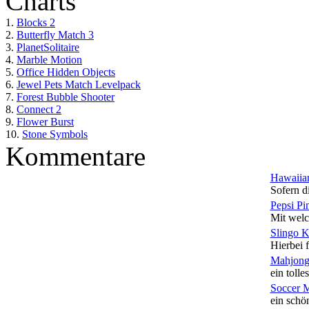
Charts
1.
Blocks 2
2.
Butterfly Match 3
3.
PlanetSolitaire
4.
Marble Motion
5.
Office Hidden Objects
6.
Jewel Pets Match Levelpack
7.
Forest Bubble Shooter
8.
Connect 2
9.
Flower Burst
10.
Stone Symbols
Kommentare
Hawaiian
Sofern di
Pepsi Pi
Mit welc
Slingo 
Hierbei f
Mahjong
ein tolles
Soccer 
ein schön