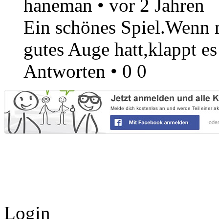
haneman
•
vor 2 Jahren
Ein schönes Spiel.Wenn m
gutes Auge hatt,klappt e
Antworten
•
0
0
Login