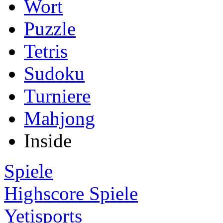
Wort
Puzzle
Tetris
Sudoku
Turniere
Mahjong
Inside
Spiele
Highscore Spiele
Yetisports