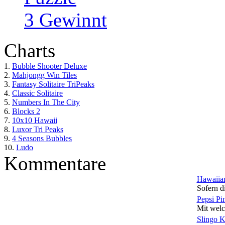
3 Gewinnt
Charts
1.
Bubble Shooter Deluxe
2.
Mahjongg Win Tiles
3.
Fantasy Solitaire TriPeaks
4.
Classic Solitaire
5.
Numbers In The City
6.
Blocks 2
7.
10x10 Hawaii
8.
Luxor Tri Peaks
9.
4 Seasons Bubbles
10.
Ludo
Kommentare
Hawaiian
Sofern di
Pepsi Pi
Mit welc
Slingo 