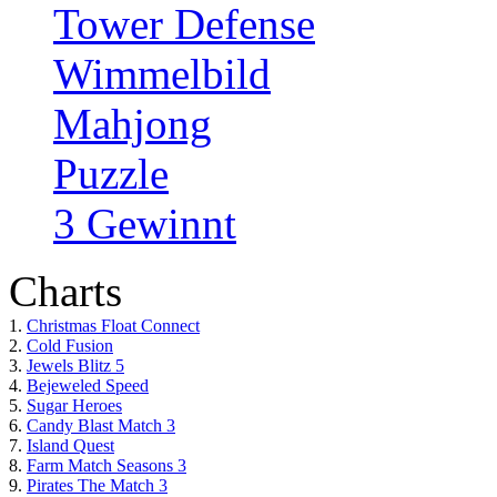
Tower Defense
Wimmelbild
Mahjong
Puzzle
3 Gewinnt
Charts
1.
Christmas Float Connect
2.
Cold Fusion
3.
Jewels Blitz 5
4.
Bejeweled Speed
5.
Sugar Heroes
6.
Candy Blast Match 3
7.
Island Quest
8.
Farm Match Seasons 3
9.
Pirates The Match 3