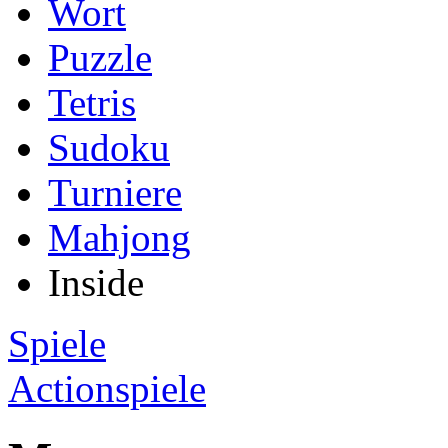
Wort
Puzzle
Tetris
Sudoku
Turniere
Mahjong
Inside
Spiele
Actionspiele