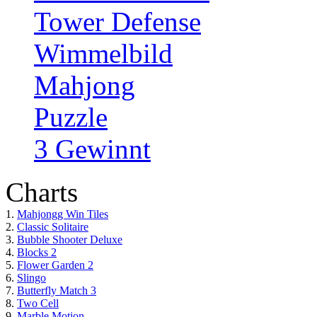
Tower Defense
Wimmelbild
Mahjong
Puzzle
3 Gewinnt
Charts
1.
Mahjongg Win Tiles
2.
Classic Solitaire
3.
Bubble Shooter Deluxe
4.
Blocks 2
5.
Flower Garden 2
6.
Slingo
7.
Butterfly Match 3
8.
Two Cell
9.
Marble Motion