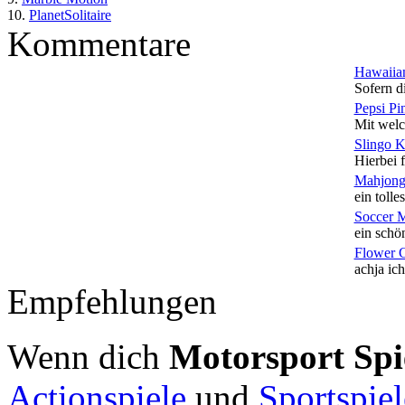
10.
PlanetSolitaire
Kommentare
Hawaiian
Sofern di
Pepsi Pi
Mit welc
Slingo 
Hierbei f
Mahjong
ein tolles
Soccer 
ein schön
Flower 
achja ich
Empfehlungen
Wenn dich
Motorsport Spi
Actionspiele
und
Sportspiel