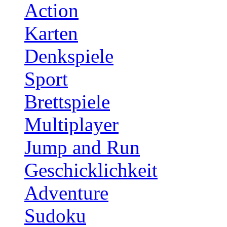
Action
Karten
Denkspiele
Sport
Brettspiele
Multiplayer
Jump and Run
Geschicklichkeit
Adventure
Sudoku