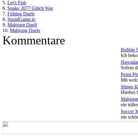
5.
Let's Fish
6.
Snake 2077 Glitch War
7.
Fishing Duels
8.
SquidGame.io
9.
Mahjong Duell
10.
Mahjong Duels
Kommentare
Bubble 
Ich beko
Hawaiian
Sofern di
Pepsi Pi
Mit welc
Slingo 
Hierbei f
Mahjong
ein tolles
Soccer 
ein schön