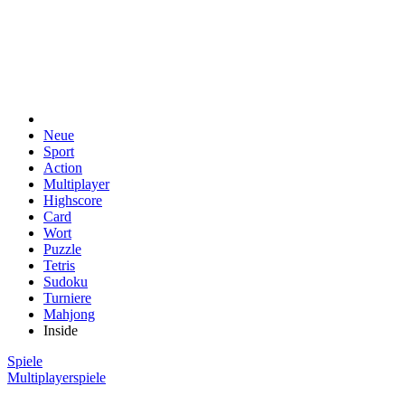
Neue
Sport
Action
Multiplayer
Highscore
Card
Wort
Puzzle
Tetris
Sudoku
Turniere
Mahjong
Inside
Spiele
Multiplayerspiele