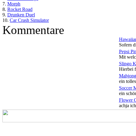
7.
Morph
8.
Rocket Road
9.
Drunken Duel
10.
Car Crash Simulator
Kommentare
Hawaiian
Sofern di
Pepsi Pi
Mit welc
Slingo 
Hierbei f
Mahjong
ein tolles
Soccer 
ein schön
Flower 
achja ich