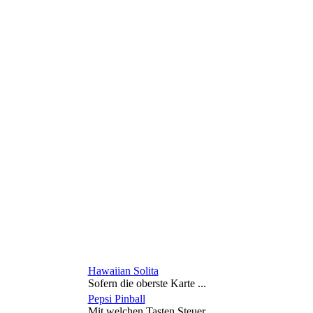
Hawaiian Solita
Sofern die oberste Karte ...
Pepsi Pinball
Mit welchen Tasten Steuer...