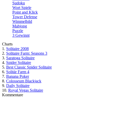
Sudoku
Wort Spiele
Point and Klick
Tower Defense
Wimmelbild
Mahjong
Puzzle
3 Gewinnt
Charts
1.
Solitaire 2008
2.
Solitaire Farm: Seasons 3
3.
Saratoga Solitaire
4.
Spider Solitaire
5.
Best Classic Spider Solitaire
6.
Solitär Farm 4
7.
Banana Poker
8.
Colosseum Blackjack
9.
Daily Solitaire
10.
Royal Vegas Solitaire
Kommentare