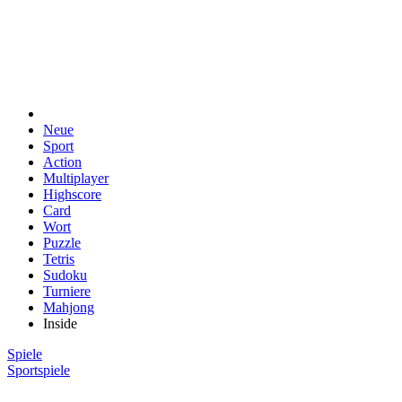
Neue
Sport
Action
Multiplayer
Highscore
Card
Wort
Puzzle
Tetris
Sudoku
Turniere
Mahjong
Inside
Spiele
Sportspiele