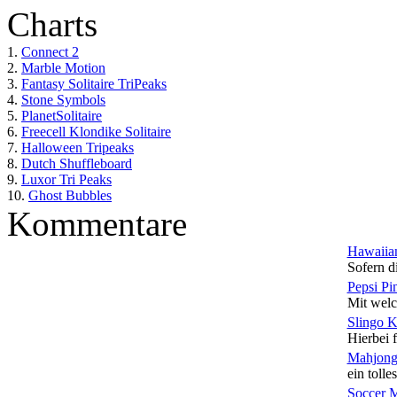
Charts
1.
Connect 2
2.
Marble Motion
3.
Fantasy Solitaire TriPeaks
4.
Stone Symbols
5.
PlanetSolitaire
6.
Freecell Klondike Solitaire
7.
Halloween Tripeaks
8.
Dutch Shuffleboard
9.
Luxor Tri Peaks
10.
Ghost Bubbles
Kommentare
Hawaiian
Sofern di
Pepsi Pi
Mit welc
Slingo 
Hierbei f
Mahjong
ein tolles
Soccer 