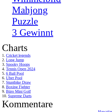
Mahjong
Puzzle
3 Gewinnt
Charts
1.
Cricket legends
2.
Long Jump
3.
Spooky Hoops
4.
Tennis Open 2024
5.
6 Ball Pool
6.
Uber Pool
7.
Stuntbike Draw
8.
Boxing Fighter
9.
Büro Mini Golf
10.
Supreme Darts
Kommentare
Hawaiian