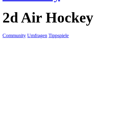
2d Air Hockey
Community
Umfragen
Tippspiele