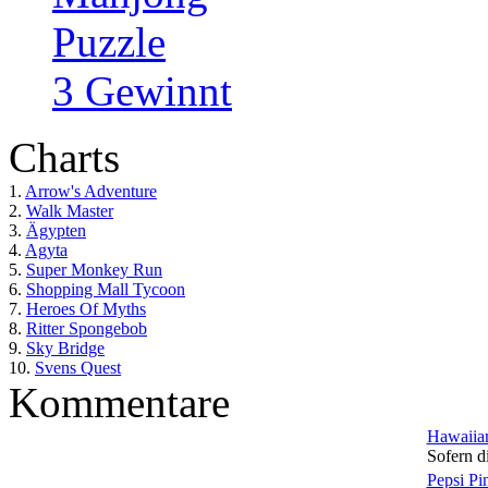
Puzzle
3 Gewinnt
Charts
1.
Arrow's Adventure
2.
Walk Master
3.
Ägypten
4.
Agyta
5.
Super Monkey Run
6.
Shopping Mall Tycoon
7.
Heroes Of Myths
8.
Ritter Spongebob
9.
Sky Bridge
10.
Svens Quest
Kommentare
Hawaiian
Sofern di
Pepsi Pi