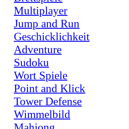
Multiplayer
Jump and Run
Geschicklichkeit
Adventure
Sudoku
Wort Spiele
Point and Klick
Tower Defense
Wimmelbild
Mahjong