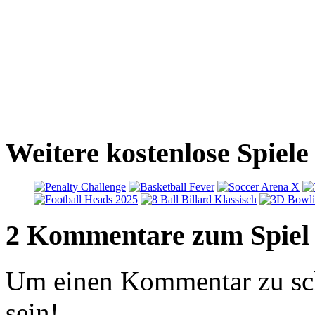
Weitere kostenlose Spiele
2 Kommentare zum Spiel
Um einen Kommentar zu sch
sein!