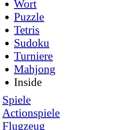
Wort
Puzzle
Tetris
Sudoku
Turniere
Mahjong
Inside
Spiele
Actionspiele
Flugzeug