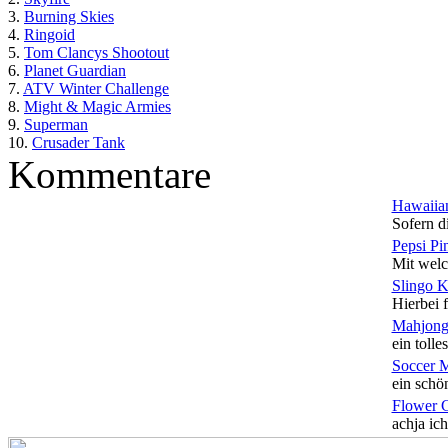
3.
Burning Skies
4.
Ringoid
5.
Tom Clancys Shootout
6.
Planet Guardian
7.
ATV Winter Challenge
8.
Might & Magic Armies
9.
Superman
10.
Crusader Tank
Kommentare
Hawaiian
Sofern di
Pepsi Pi
Mit welc
Slingo 
Hierbei f
Mahjong
ein tolles
Soccer 
ein schön
Flower 
achja ich