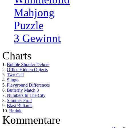
Mahjong
Puzzle
3 Gewinnt
Charts
1.
Bubble Shooter Deluxe
2.
Office Hidden Objects
3.
Two Cell
4.
Slingo
5.
Playground Differences
6.
Butterfly Match 3
7.
Numbers In The City
8.
Summer Fruit
9.
Blast Billiards
10.
Brainie
Kommentare