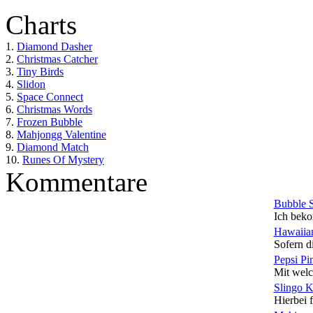
Charts
1.
Diamond Dasher
2.
Christmas Catcher
3.
Tiny Birds
4.
Slidon
5.
Space Connect
6.
Christmas Words
7.
Frozen Bubble
8.
Mahjongg Valentine
9.
Diamond Match
10.
Runes Of Mystery
Kommentare
Bubble 
Ich beko
Hawaiian
Sofern di
Pepsi Pi
Mit welc
Slingo 
Hierbei f