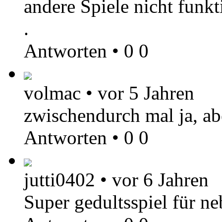
andere Spiele nicht funkt
.
Antworten
•
0
0
volmac
•
vor 5 Jahren
zwischendurch mal ja, ab
Antworten
•
0
0
jutti0402
•
vor 6 Jahren
Super gedultsspiel für ne